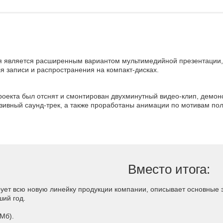
я является расширенным вариантом мультимедийной презентации
я записи и распространения на компакт-дисках.
роекта был отснят и смонтирован двухминутный видео-клип, демон
ивный саунд-трек, а также проработаны анимации по мотивам пол
Вместо итога:
ет всю новую линейку продукции компании, описывает основные эт
ий год.
Мб).