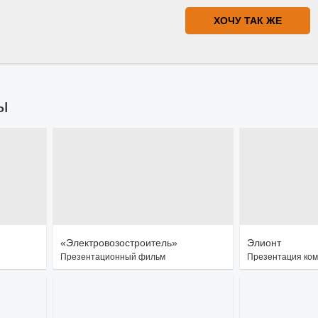
ХОЧУ ТАК ЖЕ
ы
«Электровозостроитель»
Элионт
Презентационный фильм
Презентация ко