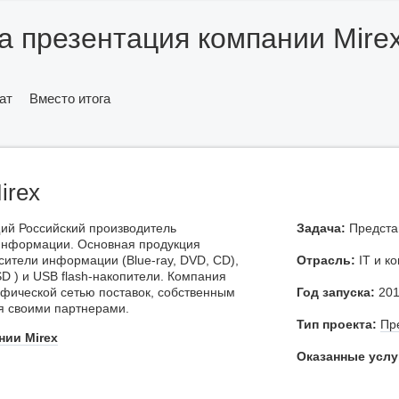
 презентация компании Mire
ат
Вместо итога
irex
ий Российский производитель
Задача:
Представ
информации. Основная продукция
сители информации (Blue-ray, DVD, CD),
Отрасль:
IT и к
SD ) и USB flash-накопители. Компания
афической сетью поставок, собственным
Год запуска:
201
ся своими партнерами.
Тип проекта:
Пр
нии Mirex
Оказанные услу