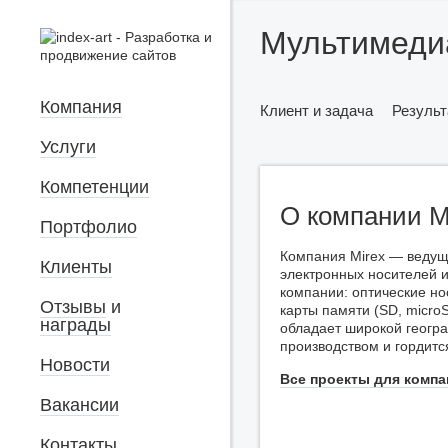
Мультимедиа
Компания
Клиент и задача
Результ
Услуги
Компетенции
О компании M
Портфолио
Компания Mirex — ведущ
Клиенты
электронных носителей 
компании: оптические но
Отзывы
и
карты памяти (SD, micro
награды
обладает широкой геогр
производством и гордит
Новости
Все проекты для компа
Вакансии
Контакты