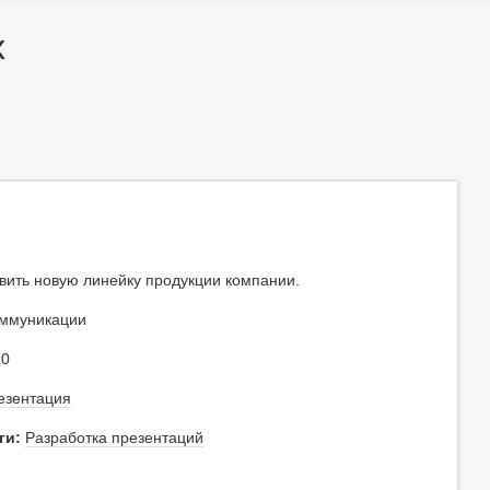
x
ить новую линейку продукции компании.
оммуникации
0
езентация
ги:
Разработка презентаций