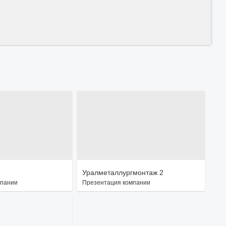
Уралметаллургмонтаж 2
мпании
Презентация компании