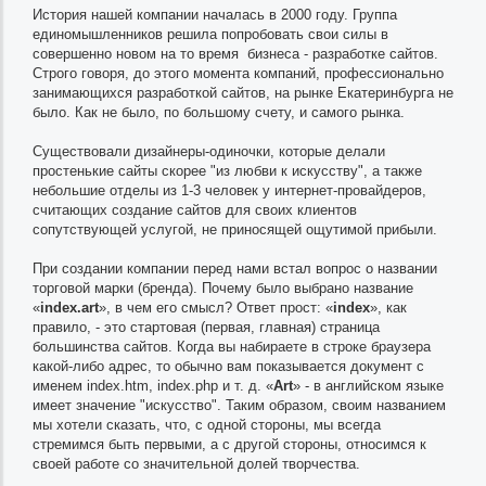
История нашей компании началась в 2000 году. Группа
единомышленников решила попробовать свои силы в
совершенно новом на то время бизнеса - разработке сайтов.
Строго говоря, до этого момента компаний, профессионально
занимающихся разработкой сайтов, на рынке Екатеринбурга не
было. Как не было, по большому счету, и самого рынка.
Существовали дизайнеры-одиночки, которые делали
простенькие сайты скорее "из любви к искусству", а также
небольшие отделы из 1-3 человек у интернет-провайдеров,
считающих создание сайтов для своих клиентов
сопутствующей услугой, не приносящей ощутимой прибыли.
При создании компании перед нами встал вопрос о названии
торговой марки (бренда). Почему было выбрано название
«
index.art
», в чем его смысл? Ответ прост: «
index
», как
правило, - это стартовая (первая, главная) страница
большинства сайтов. Когда вы набираете в строке браузера
какой-либо адрес, то обычно вам показывается документ с
именем index.htm, index.php и т. д. «
Art
» - в английском языке
имеет значение "искусство". Таким образом, своим названием
мы хотели сказать, что, с одной стороны, мы всегда
стремимся быть первыми, а с другой стороны, относимся к
своей работе со значительной долей творчества.