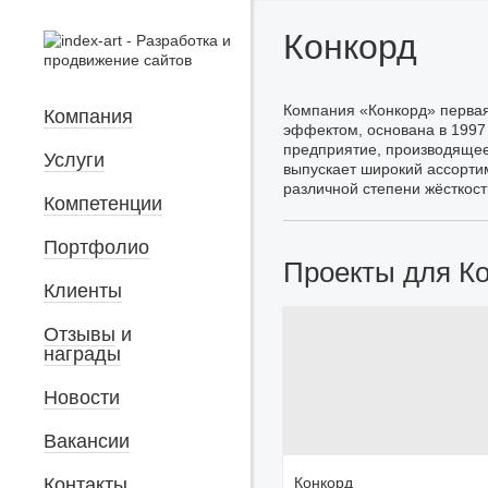
Конкорд
Компания «Конкорд» первая
Компания
эффектом, основана в 1997
предприятие, производяще
Услуги
выпускает широкий ассорти
различной степени жёсткост
Компетенции
Портфолио
Проекты для К
Клиенты
Отзывы
и
награды
Новости
Вакансии
Контакты
Конкорд