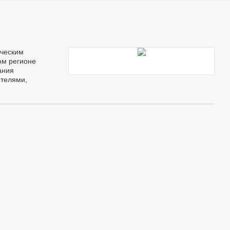
ическим
ом регионе
ания
ителями,