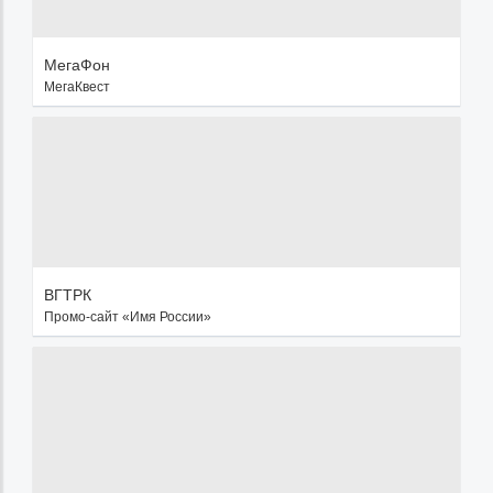
МегаФон
МегаКвест
ВГТРК
Промо-сайт «Имя России»